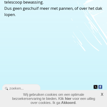
telescoop bewassing.
Dus geen geschuif meer met pannen, of over het dak
lopen.
Wij gebruiken cookies om een optimale
X
708718
bezoekers - 1 online
bezoekerservaring te bieden. Klik
hier
voor een uitleg
login
over cookies. Ik ga
Akkoord
.
website maken
laatste wijziging: 25-05-2026